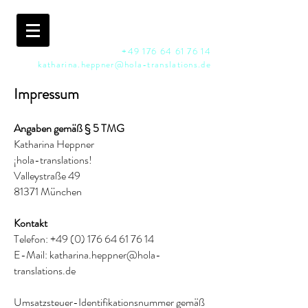
Kontakt
+49 176 64 61 76 14
katharina.heppner@hola-translations.de
Impressum
Angaben gemäß § 5 TMG
Katharina Heppner
¡hola-translations!
Valleystraße 49
81371 München
Kontakt
Telefon:
+49 (0) 176 64 61 76 14
E-Mail:
katharina.heppner@hola-
translations.de
Umsatzsteuer-Identifikationsnummer gemäß